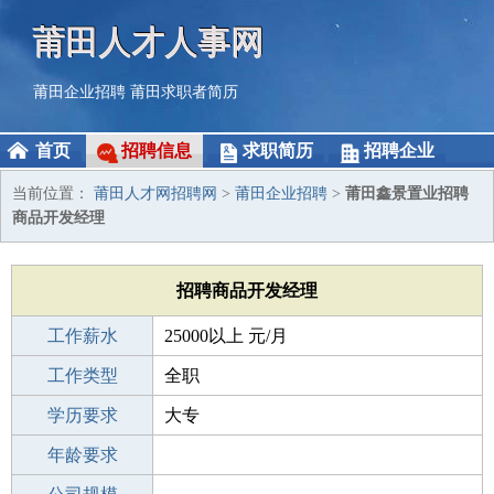
莆田人才人事网
莆田企业招聘
莆田求职者简历
首页
招聘信息
求职简历
招聘企业
当前位置：
莆田人才网招聘网
>
莆田企业招聘
>
莆田鑫景置业招聘
商品开发经理
招聘商品开发经理
工作薪水
25000以上 元/月
招聘人数
工作类型
1人
全职
性别要求
学历要求
-
大专
工作经验
年龄要求
5-10年