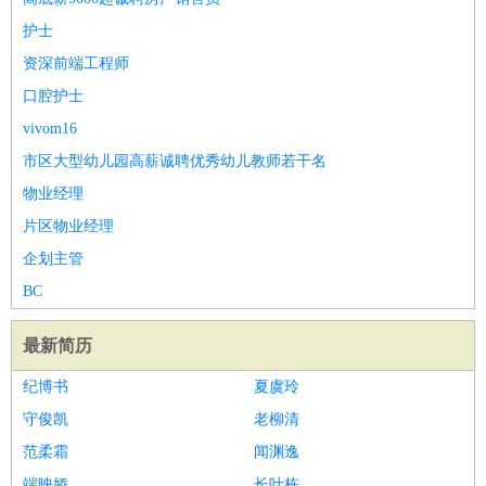
护士
资深前端工程师
口腔护士
vivom16
市区大型幼儿园高薪诚聘优秀幼儿教师若干名
物业经理
片区物业经理
企划主管
BC
最新简历
纪博书
夏虞玲
守俊凯
老柳清
范柔霜
闻渊逸
端映娇
长叶栋