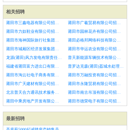
相关招聘
莆田市三鑫电器有限公司招聘项目总监
莆田市广羲贸易有限公司招聘大区经理
莆田市力奴鞋业有限公司招聘精装经理总监
莆田市园林花卉有限公司招聘CSD
莆田市海神国际旅行社集团有限公司招聘客服总监
莆田必格邦网络科技有限公司招聘应届生
莆田市城厢区经济发展集团有限公司招聘设备总监
莆田市华运农业有限公司招聘市场策划与管理专员
龙源(莆田)风力发电有限责任公司招聘网络营销高级经理
普天新能源车辆技术有限公司招聘招商总监
福建省莆田富力进出口有限公司招聘组织发展总监
普罗达克森(莆田)荔城水处理有限公司招聘技术总监cto
莆田市淘云社电子商务有限公司招聘教学校长总监
莆田市万融投资有限公司招聘装修设计总监
莆田市广天建材有限公司招聘项目总监
莆田市永隆贸易有限公司招聘市场拓展总监
北京普天合力通讯技术服务有限公司招聘财务总监
莆田市南古吊顶有限公司招聘区域人事行政总监
莆田中乘房地产开发有限公司招聘专业成本总监
莆田市德荣电子有限公司招聘财务总监
最新招聘
高底薪5000起诚聘房产销售员