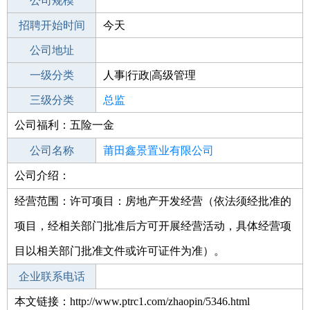
工作地点
公司规模
莆田仙游县
招聘开始时间
公司电话
今天
招聘结束时间
公司地址
2021-11-03
一级分类
人事|行政|高级管理
二级分类
三级分类
高级管理
总监
公司福利：五险一金
其他行业
公司名称
莆田鑫景置业有限公司
公司介绍：
公司类型
其他有限责任公司
经营范围：许可项目：房地产开发经营（依法须经批准的
项目，经相关部门批准后方可开展经营活动，具体经营项
目以相关部门批准文件或许可证件为准）。
企业联系电话
本文链接：http://www.ptrc1.com/zhaopin/5346.html