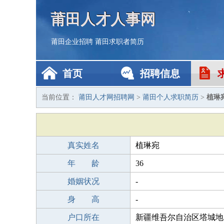
莆田人才人事网
莆田企业招聘
莆田求职者简历
首页
招聘信息
当前位置：
莆田人才网招聘网
>
莆田个人求职简历
>
植琳
真实姓名
植琳宛
年 龄
36
婚姻状况
-
身 高
-
户口所在
新疆维吾尔自治区塔城地