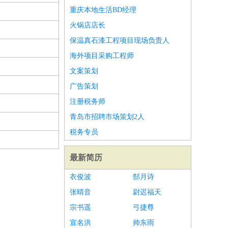
重庆本地生活BD经理
火锅店店长
保温真石漆工程项目现场负责人
海外项目采购工程师
文案策划
广告策划
注册税务师
青岛市招聘市场策划2人
税务专员
最新简历
衣俊波
郜月诗
张晴音
尉迟福天
宗书遥
弓捷尊
宣名洪
帅东雨