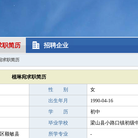
求职简历
招聘企业
宛求职简历
植琳宛求职简历
性 别
女
出生年月
1990-04-16
学 历
初中
毕业学校
梁山县小路口镇初级
区额敏县
所学专业
-