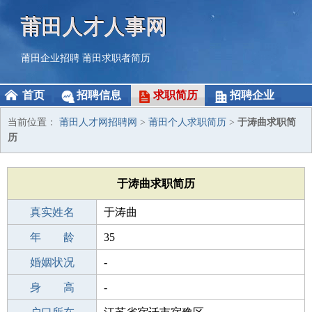
莆田人才人事网
莆田企业招聘
莆田求职者简历
首页
招聘信息
求职简历
招聘企业
当前位置：
莆田人才网招聘网
>
莆田个人求职简历
>
于涛曲求职简
历
于涛曲求职简历
真实姓名
于涛曲
性 别
年 龄
男
35
出生年月
婚姻状况
1991-12-08
-
学 历
身 高
初中
-