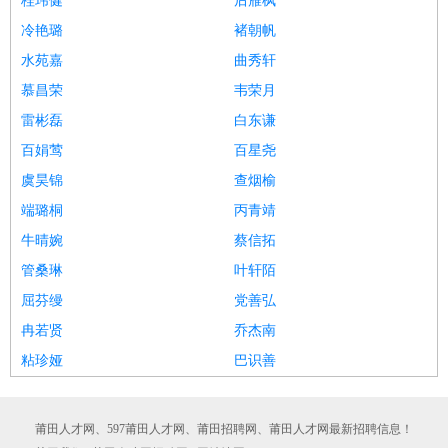
桂玮健
后雁枫
冷艳璐
褚朝帆
水苑嘉
曲秀轩
慕昌荣
韦荣月
雷彬磊
白东谦
百娟莺
百星尧
虞昊锦
查烟榆
端璐桐
丙青靖
牛晴婉
蔡信拓
管桑琳
叶轩陌
屈芬缦
党善弘
冉若贤
乔杰南
粘珍娅
巴识善
莆田人才网、597莆田人才网、莆田招聘网、莆田人才网最新招聘信息！