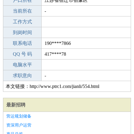
毕业学校
户口所在
菏泽第2初级中学
江苏省宿迁市宿豫区
所学专业
当前所在
-
-
工作经验
工作方式
8
驾 照
到岗时间
未知
期望月薪
联系电话
190****7866
手机号码
QQ 号 码
190****7866
417****78
微信号码
电脑水平
190****7866
外语水平
求职意向
-
本文链接：http://www.ptrc1.com/jianli/554.html
最新招聘
营运规划储备
资深用户运营