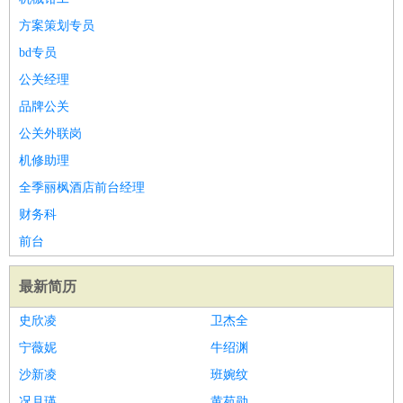
方案策划专员
bd专员
公关经理
品牌公关
公关外联岗
机修助理
全季丽枫酒店前台经理
财务科
前台
最新简历
史欣凌
卫杰全
宁薇妮
牛绍渊
沙新凌
班婉纹
况月瑛
黄苑勋