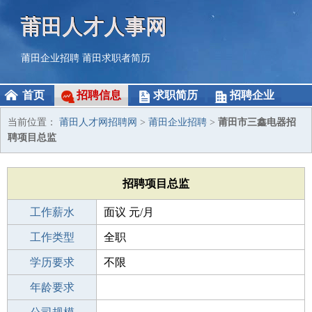
莆田人才人事网
莆田企业招聘
莆田求职者简历
首页
招聘信息
求职简历
招聘企业
当前位置：
莆田人才网招聘网
>
莆田企业招聘
>
莆田市三鑫电器招
聘项目总监
招聘项目总监
工作薪水
面议 元/月
招聘人数
工作类型
全职
性别要求
学历要求
-
不限
工作经验
年龄要求
1-3年