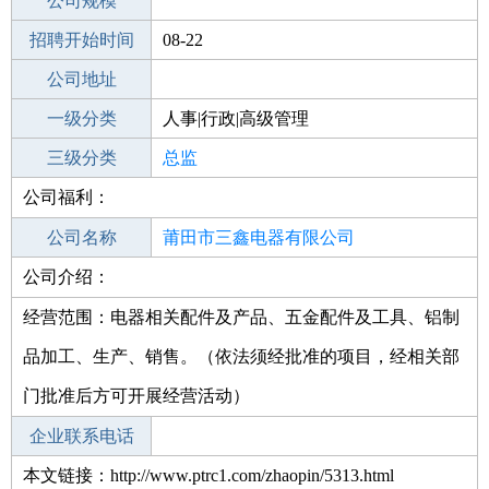
工作地点
公司规模
莆田荔城区
招聘开始时间
公司电话
08-22
招聘结束时间
公司地址
2021-11-20
一级分类
人事|行政|高级管理
二级分类
三级分类
高级管理
总监
公司福利：
其他行业
监理类
公司名称
莆田市三鑫电器有限公司
公司介绍：
公司类型
有限责任公司(自然人投资或控股)
经营范围：电器相关配件及产品、五金配件及工具、铝制
品加工、生产、销售。（依法须经批准的项目，经相关部
门批准后方可开展经营活动）
企业联系电话
本文链接：http://www.ptrc1.com/zhaopin/5313.html