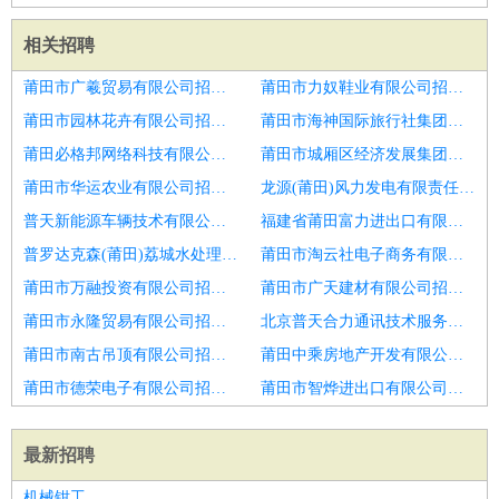
相关招聘
莆田市广羲贸易有限公司招聘大区经理
莆田市力奴鞋业有限公司招聘精装经理总监
莆田市园林花卉有限公司招聘CSD
莆田市海神国际旅行社集团有限公司招聘客服总监
莆田必格邦网络科技有限公司招聘应届生
莆田市城厢区经济发展集团有限公司招聘设备总监
莆田市华运农业有限公司招聘市场策划与管理专员
龙源(莆田)风力发电有限责任公司招聘网络营销高级经理
普天新能源车辆技术有限公司招聘招商总监
福建省莆田富力进出口有限公司招聘组织发展总监
普罗达克森(莆田)荔城水处理有限公司招聘技术总监cto
莆田市淘云社电子商务有限公司招聘教学校长总监
莆田市万融投资有限公司招聘装修设计总监
莆田市广天建材有限公司招聘项目总监
莆田市永隆贸易有限公司招聘市场拓展总监
北京普天合力通讯技术服务有限公司招聘财务总监
莆田市南古吊顶有限公司招聘区域人事行政总监
莆田中乘房地产开发有限公司招聘专业成本总监
莆田市德荣电子有限公司招聘财务总监
莆田市智烨进出口有限公司招聘智能化项目总监
最新招聘
机械钳工