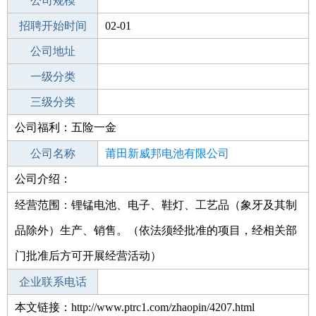
工作地点
公司规模
莆田仙游县
招聘开始时间
公司电话
02-01
招聘结束时间
公司地址
2022-03-19
一级分类
二级分类
三级分类
公司福利：五险一金
其他行业
公司名称
莆田新威邦电池有限公司
公司介绍：
公司类型
有限责任公司(自然人投资或控股)
经营范围：锂锰电池、电子、鞋灯、工艺品（象牙及其制
品除外）生产、销售。（依法须经批准的项目，经相关部
门批准后方可开展经营活动）
企业联系电话
本文链接：http://www.ptrc1.com/zhaopin/4207.html