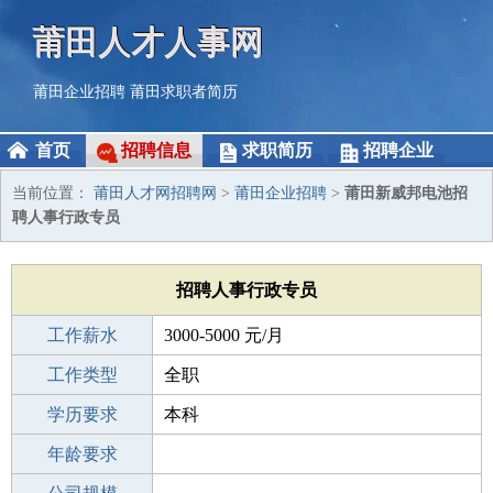
莆田人才人事网
莆田企业招聘
莆田求职者简历
首页
招聘信息
求职简历
招聘企业
当前位置：
莆田人才网招聘网
>
莆田企业招聘
>
莆田新威邦电池招
聘人事行政专员
招聘人事行政专员
工作薪水
3000-5000 元/月
招聘人数
工作类型
1人
全职
性别要求
学历要求
-
本科
工作经验
年龄要求
1-3年