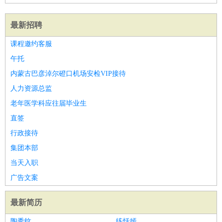
最新招聘
课程邀约客服
午托
内蒙古巴彦淖尔磴口机场安检VIP接待
人力资源总监
老年医学科应往届毕业生
直签
行政接待
集团本部
当天入职
广告文案
最新简历
陶秀纹
练恬嫣