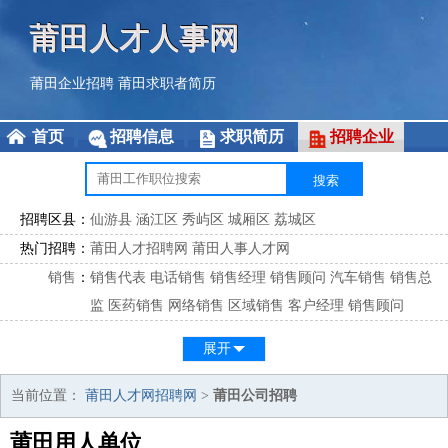
莆田人才人事网
莆田企业招聘
莆田求职者简历
首页
招聘信息
求职简历
招聘企业
招聘区县：
仙游县
涵江区
秀屿区
城厢区
荔城区
热门招聘：
莆田人才招聘网
莆田人事人才网
销售
：
销售代表
电话销售
销售经理
销售顾问
汽车销售
销售总
监
医药销售
网络销售
区域销售
客户经理
销售顾问
市场
：
市场专员
市场经理
市场拓展
市场调研
市场策划
策划经
展开
理
客服
：
客服专员
电话客服
客服经理
售后服务
客户关系
客服总
当前位置：
莆田人才网招聘网
>
莆田公司招聘
监
莆田用人单位