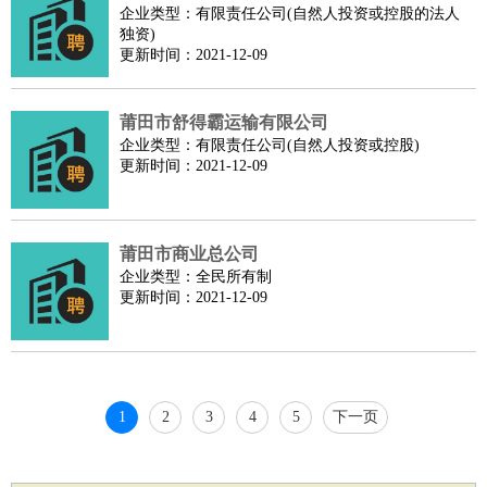
企业类型：有限责任公司(自然人投资或控股的法人
家庭管家
独资)
物业管理
：
物业维修
物业管理
物业招商
物业经理
更新时间：2021-12-09
淘宝/网店
：
淘宝客服
淘宝美工
淘宝店长
淘宝推广
淘宝装修
淘宝策
划
淘宝模特
莆田市舒得霸运输有限公司
财务/会计
：
会计
财务
出纳
审计
税务
财务分析
成本管理
企业类型：有限责任公司(自然人投资或控股)
更新时间：2021-12-09
教育/培训
：
教师
家教
幼教
教学管理
学术研究
培训策划
课程顾问
银行/证券
：
理财顾问
证券分析
银行柜员
拍卖师
操盘手
银行经理
信
贷管理
莆田市商业总公司
律师/法务
：
律师
律师助理
法务专员
专利顾问
合同管理
企业类型：全民所有制
更新时间：2021-12-09
广告/咨询
：
文案
广告制作
咨询顾问
创意总监
广告策划
会展策划
婚
礼策划
媒介策划
咨询经理
客户主管
摄影师
美术/设计
：
服装设计
平面设计
美编
家具设计
美术老师
室内设计
包
装设计
动画设计
珠宝设计
店面设计
UI设计
1
2
3
4
5
下一页
编辑/出版
：
编辑
记者
出版
发行
专栏作家
排版设计
翻译/语言
：
英语翻译
日语翻译
俄语翻译
韩语翻译
法语翻译
德语翻
译
小语种