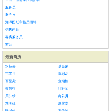
睡员
狗粮试吃员
手模
陪跑族
网购砍价师
色彩搭配师
品
服务员
酒师
服务员
湘潭图纸审核员招聘
销售内勤
客房服务员
前台
最新简历
水苑嘉
慕昌荣
韦荣月
雷彬磊
百星尧
查烟榆
蔡信拓
叶轩陌
屈芬缦
冉若贤
粘珍娅
皮露嘉
阮诚俊
辜信翰