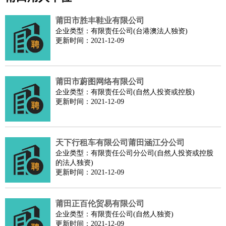
公关
：
公关员
公关经理
媒介专员
媒介经理
会展专员
技工/工人
：
普工
电工
木工
钳工
焊工
钣金工
锅炉工
油漆工
缝纫工
莆田市胜丰鞋业有限公司
维修工
水暖工
车工
叉车工
手机维修
电梯工
操作工
包
企业类型：有限责任公司(台港澳法人独资)
更新时间：2021-12-09
装工
水泥工
钢筋工
纺织工
管道工
样衣工
装卸工
生产/研发
：
质量管理
生产组长
车间主任
工艺设计
生产总监
高级工
程师
莆田市蔚图网络有限公司
机械/仪表
：
机械工程
仪器仪表
机电
版图设计
企业类型：有限责任公司(自然人投资或控股)
司机
：
商务司机
客车司机
货车司机
出租车司机
班车司机
驾校
更新时间：2021-12-09
教练
带车司机
地铁司机
高铁司机
小车司机
快车司机
专
车司机
天下行租车有限公司莆田涵江分公司
物流/仓储
：
快递员
仓库管理
搬运工
物流专员
物流经理
调度员
企业类型：有限责任公司分公司(自然人投资或控股
贸易/采购
：
外贸专员
外贸经理
采购员
采购经理
商务专员
报关员
买
的法人独资)
更新时间：2021-12-09
手
保险/理赔
：
保险推销
保险顾问
核保理赔
保险经纪人
保险精算师
契
约管理
保险内勤
莆田正百伦贸易有限公司
企业类型：有限责任公司(自然人独资)
餐饮类
：
厨师
服务员
传菜员
面点师
洗碗工
后厨
杂工
学徒
咖啡
更新时间：2021-12-09