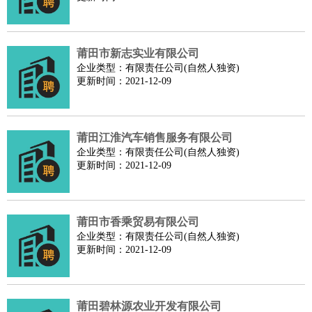
师
茶艺师
迎宾
酒店/旅游
：
酒店前台
酒店服务员
行李员
大堂经理
酒店管理
酒店管
家
导游
旅游顾问
签证专员
订票员
试睡师
莆田市新志实业有限公司
超市/销售
：
促销导购
营业员
收银员
理货员
食品加工
品类管理
店长
企业类型：有限责任公司(自然人独资)
更新时间：2021-12-09
美容/美发
：
发型师
美容师
化妆师
美甲师
美发助理
洗头工
美体师
美容顾问
美容助理
美容店长
宠物美容
保健/按摩
：
按摩师
针灸推拿
足疗师
搓澡工
盲人按摩
莆田江淮汽车销售服务有限公司
娱乐/影视
：
礼仪
调酒师
摄影师
主持人
配音员
后期制作
场务
群众
企业类型：有限责任公司(自然人独资)
演员
更新时间：2021-12-09
音效师
灯光师
编剧
主播
技术开发
：
程序员
网页设计
技术专员
软件工程师
测试工程师
运维
工程师
技术支持
硬件工程师
系统工程师
通信工程师
数
莆田市香乘贸易有限公司
据工程师
前端工程师
APP开发
算法工程师
企业类型：有限责任公司(自然人独资)
产品管理
：
产品经理
产品运营
产品助理
项目经理
高级产品经理
产
更新时间：2021-12-09
品实习生
SEO
电子/电气
：
无线电
电路工程
自动化
电子维修
产品工艺
家政/安保
：
保洁
保姆
保安
月嫂
钟点工
洗衣工
护工
育婴师
送水工
莆田碧林源农业开发有限公司