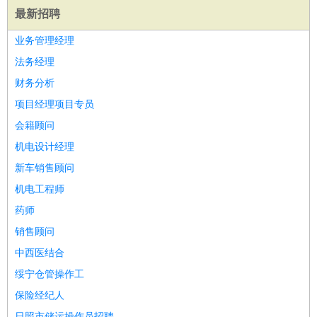
最新招聘
医疗/药剂
：
医生
护士
药剂师
理疗师
导医
营养师
心理医生
中医
运动/健身
业务管理经理
：
健身教练
瑜伽教练
舞蹈老师
游泳教练
台球教练
高尔夫
助理
体育解说员
体育记者
足球教练
法务经理
环境保护
：
污水处理
环保检测
环境管理
环境绿化
水质检测员
财务分析
政府公务
：
项目经理项目专员
房地产
：
房产销售
置业顾问
房产客服
房产策划
房产店员
房产中
会籍顾问
介
房产内勤
房产评估师
机电设计经理
建筑/装修
：
土木工程
工程监理
造价师
安全专员
项目管理
园林设计
新车销售顾问
测绘员
建筑工
装修工
机电工程师
人事/行政
：
文员
前台
秘书
人事专员
人事经理
行政助理
行政主管
药师
招聘专员
招聘经理
猎头顾问
培训专员
销售顾问
高级管理
：
总监
总裁助理
副总裁
总经理
合伙人
CEO
CTO
CFO
中西医结合
CPO
绥宁仓管操作工
农林牧渔
：
养殖人员
饲养业务
农艺师
畜牧师
饲料研发
保险经纪人
好玩职业
：
酒店试睡员
美食品尝师
旅游体验师
职业拥抱师
酒店试
日照市储运操作员招聘