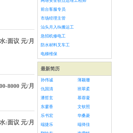
网络安全驻点运维工程师
前台客服专员
市场经理主管
汕头月入8k搬运工
急招机修电工
水:面议 元/月
防水材料叉车工
电梯维保
最新简历
孙伟诚
薄颖珊
0-8000 元/月
仇国清
班翠柔
潘哲玄
慕蓉凝
东霎香
文钦照
乐书宏
华桑菱
水:面议 元/月
端捷乐
端倚佳