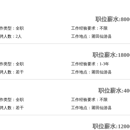
司机
驾校教练
带车司机
地铁司机
高铁司机
小车司机
快车司机
专车司机
职位薪水:8000
度员
作类型：全职
工作经验要求：不限
报关员
买手
聘人数：2人
工作地点：莆田仙游县
精算师
契约管理
保险内勤
学徒
咖啡师
茶艺师
迎宾
职位薪水:18000
理
酒店管家
导游
旅游顾问
签证专员
订票员
试睡师
作类型：全职
工作经验要求：1-3年
管理
店长
聘人数：若干
工作地点：莆田仙游县
美体师
美容顾问
美容助理
美容店长
宠物美容
职位薪水:400
场务
群众演员
音效师
灯光师
编剧
主播
程师
运维工程师
技术支持
硬件工程师
系统工程师
通信工程师
数据工程
作类型：全职
工作经验要求：不限
品经理
聘人数：若干
产品实习生
SEO
工作地点：莆田仙游县
师
送水工
家庭管家
职位薪水:12000