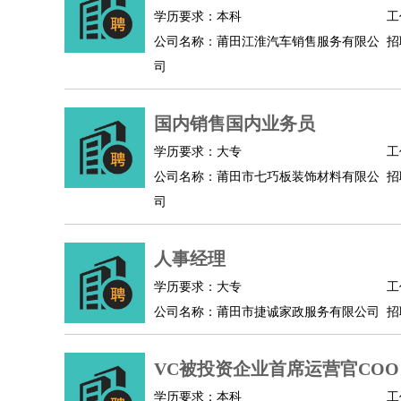
物业管理
：
物业维修
物业管理
物业招商
物业经理
学历要求：本科
工
淘宝/网店
：
淘宝客服
淘宝美工
淘宝店长
淘宝推广
淘宝装
公司名称：莆田江淮汽车销售服务有限公
招
财务/会计
：
会计
财务
出纳
审计
税务
财务分析
成本管理
司
教育/培训
：
教师
家教
幼教
教学管理
学术研究
培训策划
银行/证券
：
理财顾问
证券分析
银行柜员
拍卖师
操盘手
银
国内销售国内业务员
律师/法务
：
律师
律师助理
法务专员
专利顾问
合同管理
学历要求：大专
工
广告/咨询
：
文案
广告制作
咨询顾问
创意总监
广告策划
会
公司名称：莆田市七巧板装饰材料有限公
招
美术/设计
：
服装设计
平面设计
美编
家具设计
美术老师
室
司
编辑/出版
：
编辑
记者
出版
发行
专栏作家
排版设计
翻译/语言
：
英语翻译
日语翻译
俄语翻译
韩语翻译
法语翻
人事经理
医疗/药剂
：
医生
护士
药剂师
理疗师
导医
营养师
心理医
学历要求：大专
工
运动/健身
：
健身教练
瑜伽教练
舞蹈老师
游泳教练
台球教
公司名称：莆田市捷诚家政服务有限公司
招
环境保护
：
污水处理
环保检测
环境管理
环境绿化
水质检
政府公务
：
VC被投资企业首席运营官COO
房地产
：
房产销售
置业顾问
房产客服
房产策划
房产店
学历要求：本科
工
建筑/装修
：
土木工程
工程监理
造价师
安全专员
项目管理