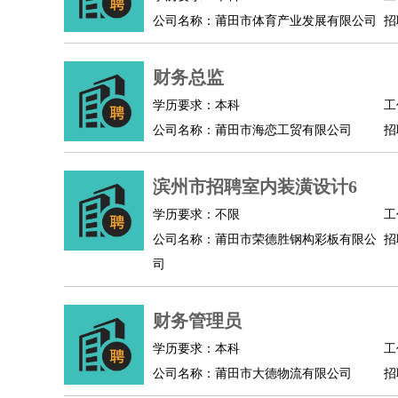
公司名称：莆田市体育产业发展有限公司
招
人事/行政
：
文员
前台
秘书
人事专员
人事经理
行政助理
高级管理
：
总监
总裁助理
副总裁
总经理
合伙人
CEO
CT
财务总监
农林牧渔
：
养殖人员
饲养业务
农艺师
畜牧师
饲料研发
好玩职业
：
酒店试睡员
美食品尝师
旅游体验师
职业拥抱
学历要求：本科
工
公司名称：莆田市海恋工贸有限公司
招
滨州市招聘室内装潢设计6
学历要求：不限
工
公司名称：莆田市荣德胜钢构彩板有限公
招
司
财务管理员
学历要求：本科
工
公司名称：莆田市大德物流有限公司
招