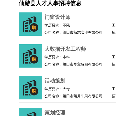
仙游县人才人事招聘信息
机械/仪表
：
机械工程
仪器仪表
机电
版图设计
司机
：
商务司机
客车司机
货车司机
出租车司机
班车
门窗设计师
物流/仓储
：
快递员
仓库管理
搬运工
物流专员
物流经理
调
学历要求：不限
工
贸易/采购
：
外贸专员
外贸经理
采购员
采购经理
商务专员
公司名称：莆田市新志实业有限公司
招
保险/理赔
：
保险推销
保险顾问
核保理赔
保险经纪人
保险
餐饮类
：
厨师
服务员
传菜员
面点师
洗碗工
后厨
杂工
大数据开发工程师
酒店/旅游
：
酒店前台
酒店服务员
行李员
大堂经理
酒店管
学历要求：本科
工
超市/销售
：
促销导购
营业员
收银员
理货员
食品加工
品类
公司名称：莆田市华宝贸易有限公司
招
美容/美发
：
发型师
美容师
化妆师
美甲师
美发助理
洗头工
保健/按摩
：
按摩师
针灸推拿
足疗师
搓澡工
盲人按摩
活动策划
娱乐/影视
：
礼仪
调酒师
摄影师
主持人
配音员
后期制作
技术开发
：
程序员
网页设计
技术专员
软件工程师
测试工
学历要求：大专
工
产品管理
：
产品经理
公司名称：莆田市莆秀印刷有限公司
产品运营
产品助理
项目经理
高级产
招
电子/电气
：
无线电
电路工程
自动化
电子维修
产品工艺
家政/安保
：
保洁
保姆
保安
月嫂
钟点工
洗衣工
护工
育婴
策划经理