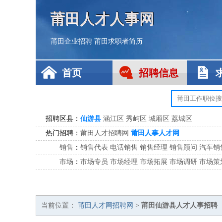
莆田人才人事网
莆田企业招聘
莆田求职者简历
首页
招聘信息
招聘区县：
仙游县
涵江区
秀屿区
城厢区
荔城区
热门招聘：
莆田人才招聘网
莆田人事人才网
销售
：
销售代表
电话销售
销售经理
销售顾问
汽车销
市场
：
市场专员
市场经理
市场拓展
市场调研
市场策
客服
：
客服专员
电话客服
客服经理
售后服务
客户关
公关
：
公关员
公关经理
媒介专员
媒介经理
会展专员
技工/工人
：
普工
电工
木工
钳工
焊工
钣金工
锅炉工
油漆
当前位置：
莆田人才网招聘网
>
莆田仙游县人才人事招聘
生产/研发
：
质量管理
生产组长
车间主任
工艺设计
生产总