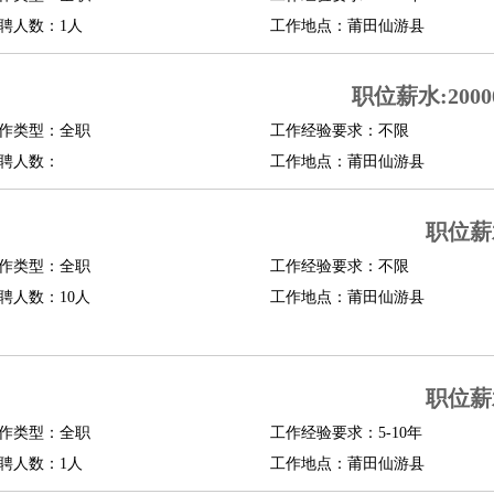
聘人数：1人
工作地点：莆田仙游县
行政主管
招聘专员
招聘经理
猎头顾问
培训专员
O
CFO
CPO
职位薪水:20000
师
酒店试睡员
狗粮试吃员
手模
陪跑族
网购砍价师
色彩搭配师
品酒师
作类型：全职
工作经验要求：不限
聘人数：
工作地点：莆田仙游县
职位薪
作类型：全职
工作经验要求：不限
聘人数：10人
工作地点：莆田仙游县
职位薪
作类型：全职
工作经验要求：5-10年
聘人数：1人
工作地点：莆田仙游县