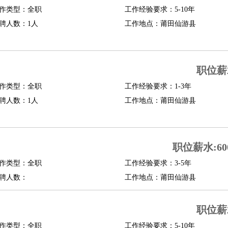
作类型：全职
工作经验要求：5-10年
修
淘宝策划
淘宝模特
聘人数：1人
工作地点：莆田仙游县
课程顾问
行经理
信贷管理
职位薪
作类型：全职
工作经验要求：1-3年
展策划
婚礼策划
媒介策划
咨询经理
客户主管
摄影师
聘人数：1人
工作地点：莆田仙游县
内设计
包装设计
动画设计
珠宝设计
店面设计
UI设计
译
德语翻译
小语种
职位薪水:600
生
中医
作类型：全职
工作经验要求：3-5年
练
高尔夫助理
体育解说员
体育记者
足球教练
聘人数：
工作地点：莆田仙游县
测员
职位薪
员
房产中介
房产内勤
房产评估师
作类型：全职
工作经验要求：5-10年
园林设计
测绘员
建筑工
装修工