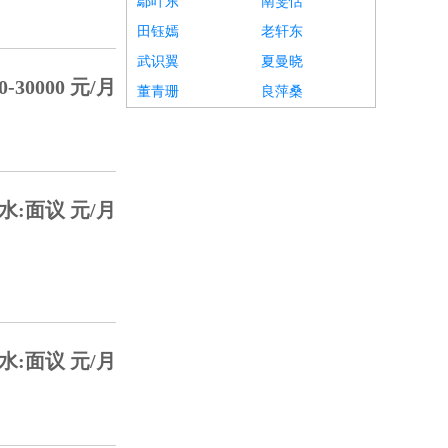
鄢叶东
南雯恬
田钰嫣
老轩东
武识翼
夏曼晓
-30000 元/月
董青珊
良萍桑
水:面议 元/月
水:面议 元/月