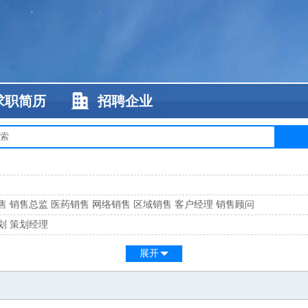
求职简历
招聘企业
售
销售总监
医药销售
网络销售
区域销售
客户经理
销售顾问
划
策划经理
系
客服总监
展开
工
缝纫工
维修工
水暖工
车工
叉车工
手机维修
电梯工
操作工
包装工
水
监
高级工程师