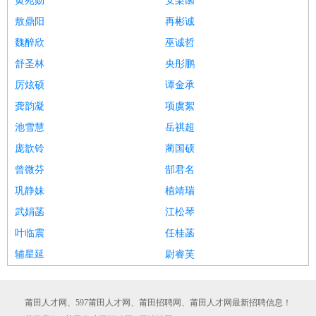
黄苑勋
安梨菡
敖鼎阳
再彬诚
魏醉欣
巫诚哲
舒圣林
央彤鹏
厉炫硕
谭金承
龚韵凝
项虞絮
池雪慧
岳祺超
庞歆铃
蔺国硕
曾微芬
郜君名
巩静妹
植靖瑞
武娟菡
江松琴
叶临震
任桂菡
辅星延
尉睿芙
莆田人才网、597莆田人才网、莆田招聘网、莆田人才网最新招聘信息！