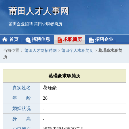
莆田人才人事网
莆田企业招聘
莆田求职者简历
首页
招聘信息
求职简历
招聘企业
当前位置：
莆田人才网招聘网
>
莆田个人求职简历
>
葛瑾豪求职简
历
葛瑾豪求职简历
真实姓名
葛瑾豪
性 别
年 龄
男
28
出生年月
婚姻状况
1998-04-09
-
学 历
身 高
高中
-