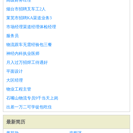
高级财务经理
烟台市招聘叉车工2人
莱芜市招聘KA渠道业务3
市场经理渠道经理体检经理
服务员
物流跟车无需经验包三餐
神经内科执业医师
月入过万招焊工待遇好
平面设计
大区经理
物业工程主管
石嘴山物流专员9千当天上岗
出差一万二可学徒包吃住
最新简历