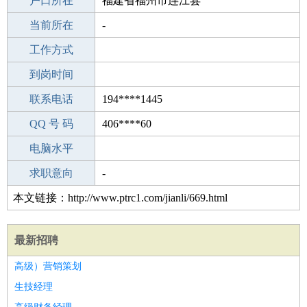
毕业学校
户口所在
安庆枫林初级中学
福建省福州市连江县
所学专业
当前所在
-
-
工作经验
工作方式
3
驾 照
到岗时间
未知
期望月薪
联系电话
194****1445
手机号码
QQ 号 码
194****1445
406****60
微信号码
电脑水平
194****1445
外语水平
求职意向
-
本文链接：http://www.ptrc1.com/jianli/669.html
最新招聘
高级）营销策划
生技经理