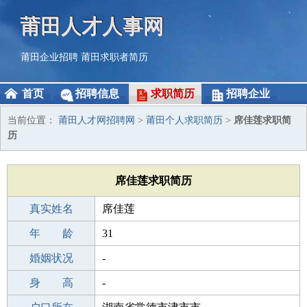
莆田人才人事网
莆田企业招聘
莆田求职者简历
首页
招聘信息
求职简历
招聘企业
当前位置：
莆田人才网招聘网
>
莆田个人求职简历
>
席佳莲求职简
历
席佳莲求职简历
真实姓名
席佳莲
性 别
年 龄
女
31
出生年月
婚姻状况
1995-01-15
-
学 历
身 高
初中
-