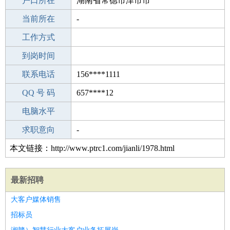
毕业学校
户口所在
济宁高新区娄庄中学(初中部)
湖南省常德市津市市
所学专业
当前所在
-
-
工作经验
工作方式
6
驾 照
到岗时间
A照
期望月薪
联系电话
156****1111
手机号码
QQ 号 码
156****1111
657****12
微信号码
电脑水平
156****1111
外语水平
求职意向
-
本文链接：http://www.ptrc1.com/jianli/1978.html
最新招聘
大客户媒体销售
招标员