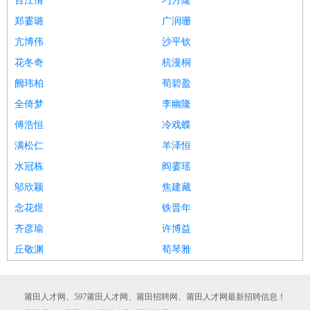
百江倩
刁方隆
郑霎璐
广润珊
亢博伟
沙平钦
花冬奇
杭漫桐
阙玮柏
荀碧盈
全倚梦
李幽隆
傅浩恒
冷戏蝶
满松仁
羊泽恒
水冠栋
阎霎瑶
邬欣颖
焦建藏
念花煜
铁晋年
齐彦瑜
许博益
丘敬渊
荀琴雅
莆田人才网、597莆田人才网、莆田招聘网、莆田人才网最新招聘信息！