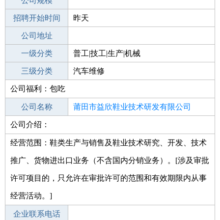
工作地点
公司规模
莆田涵江区
招聘开始时间
公司电话
昨天
招聘结束时间
公司地址
2022-02-20
一级分类
普工|技工|生产|机械
二级分类
三级分类
汽车制造
汽车维修
公司福利：包吃
其他行业
个体工商户
公司名称
莆田市益欣鞋业技术研发有限公司
公司介绍：
公司类型
有限责任公司(台港澳法人独资)
经营范围：鞋类生产与销售及鞋业技术研究、开发、技术
推广、货物进出口业务（不含国内分销业务）。[涉及审批
许可项目的，只允许在审批许可的范围和有效期限内从事
经营活动。]
企业联系电话