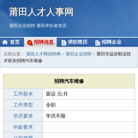
莆田人才人事网
莆田企业招聘
莆田求职者简历
首页
招聘信息
求职简历
招聘企业
当前位置：
莆田人才网招聘网
>
莆田企业招聘
>
莆田市益欣鞋业技
术研发招聘汽车维修
招聘汽车维修
工作薪水
面议 元/月
招聘人数
工作类型
若干
全职
性别要求
学历要求
-
学历不限
工作经验
年龄要求
不限