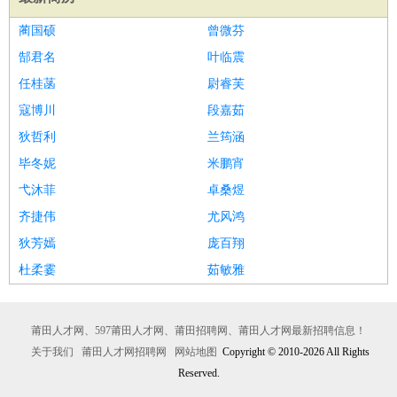
蔺国硕
曾微芬
郜君名
叶临震
任桂菡
尉睿芙
寇博川
段嘉茹
狄哲利
兰筠涵
毕冬妮
米鹏宵
弋沐菲
卓桑煜
齐捷伟
尤风鸿
狄芳嫣
庞百翔
杜柔霎
茹敏雅
莆田人才网、597莆田人才网、莆田招聘网、莆田人才网最新招聘信息！
关于我们
莆田人才网招聘网
网站地图
Copyright © 2010-2026 All Rights
Reserved.