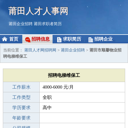
莆田人才人事网
莆田企业招聘
莆田求职者简历
首页
招聘信息
求职简历
招聘企业
当前位置：
莆田人才网招聘网
>
莆田企业招聘
>
莆田市顺馨物业招
聘电梯维保工
招聘电梯维保工
工作薪水
4000-6000 元/月
招聘人数
工作类型
全职
性别要求
学历要求
-
高中
工作经验
年龄要求
1-3年