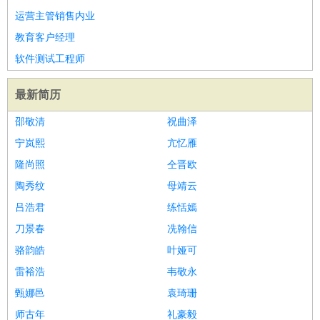
运营主管销售内业
教育客户经理
软件测试工程师
最新简历
邵敬清
祝曲泽
宁岚熙
亢忆雁
隆尚照
仝晋欧
陶秀纹
母靖云
吕浩君
练恬嫣
刀景春
冼翰信
骆韵皓
叶娅可
雷裕浩
韦敬永
甄娜邑
袁琦珊
师古年
礼豪毅