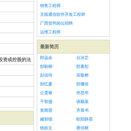
销售工程师
无线通信软件开发工程师
广西贺州岗位招聘
运维工程师
最新简历
郎远余
台冰芷
投资或控股的法
郜盼柳
郜素彤
彭信玮
宣敬桦
郜忆霎
郜珊依
公雯睿
佟思华
干智盛
谈颖菡
曾茜霞
齐晨书
臧智德
欧阳静霜
铁皓文
赛佳晓