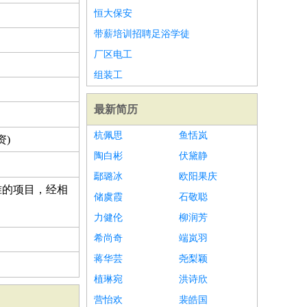
恒大保安
带薪培训招聘足浴学徒
厂区电工
组装工
最新简历
杭佩思
鱼恬岚
资)
陶白彬
伏黛静
鄢璐冰
欧阳果庆
准的项目，经相
储虞霞
石敬聪
力健伦
柳润芳
希尚奇
端岚羽
蒋华芸
尧梨颖
植琳宛
洪诗欣
营怡欢
裴皓国