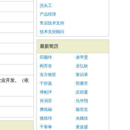
洗头工
产品经理
售后技术支持
技术支持顾问
最新简历
田颖绮
凌琴雯
阎芳杏
龙弘耿
东方镜哲
黄识承
农业开发。（依
千舒菡
邢雁芳
傅彬洋
左宛凝
肖润芬
仇华翔
费炫融
骆浩玄
骆炫玮
央娥佳
干寒琳
黄波盛