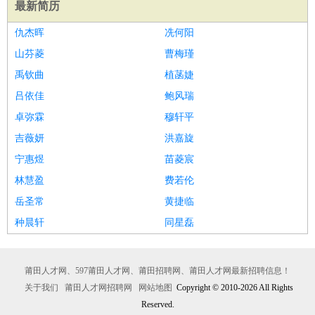
最新简历
仇杰晖
冼何阳
山芬菱
曹梅瑾
禹钦曲
植菡婕
吕依佳
鲍风瑞
卓弥霖
穆轩平
吉薇妍
洪嘉旋
宁惠煜
苗菱宸
林慧盈
费若伦
岳圣常
黄捷临
种晨轩
同星磊
莆田人才网、597莆田人才网、莆田招聘网、莆田人才网最新招聘信息！
关于我们
莆田人才网招聘网
网站地图
Copyright © 2010-2026 All Rights
Reserved.