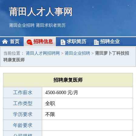
莆田人才人事网
莆田企业招聘
莆田求职者简历
首页
招聘信息
求职简历
招聘企业
当前位置：
莆田人才网招聘网
>
莆田企业招聘
>
莆田萝卜丁科技招
聘康复医师
招聘康复医师
工作薪水
4500-6000 元/月
招聘人数
工作类型
1人
全职
性别要求
学历要求
-
不限
工作经验
年龄要求
不限