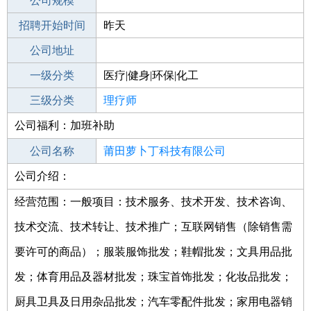
工作地点
公司规模
莆田城厢区
招聘开始时间
公司电话
昨天
招聘结束时间
公司地址
2021-10-08
一级分类
医疗|健身|环保|化工
二级分类
三级分类
医疗/护理
理疗师
公司福利：加班补助
其他行业
制药/生物工程/医护
公司名称
莆田萝卜丁科技有限公司
公司介绍：
公司类型
有限责任公司(自然人投资或控股)
经营范围：一般项目：技术服务、技术开发、技术咨询、
技术交流、技术转让、技术推广；互联网销售（除销售需
要许可的商品）；服装服饰批发；鞋帽批发；文具用品批
发；体育用品及器材批发；珠宝首饰批发；化妆品批发；
厨具卫具及日用杂品批发；汽车零配件批发；家用电器销