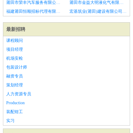
莆田市荣丰汽车服务有限公司招聘中医理疗师
莆田市金益大明液化气有限公司招聘理疗师
福建莆田恒顺招标代理有限公司招聘中医理疗师
宏基筑业(莆田)建设有限公司招聘康复科
最新招聘
课程顾问
项目经理
机场安检
包装设计师
融资专员
策划经理
人力资源专员
Production
装配钳工
实习