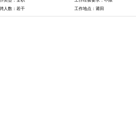
作类型：全职
工作经验要求：不限
聘人数：若干
工作地点：莆田