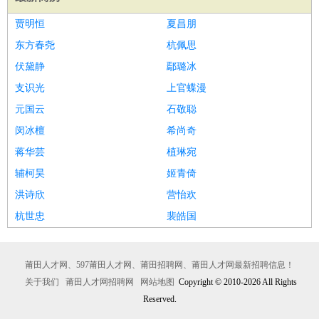
贾明恒
夏昌朋
东方春尧
杭佩思
伏黛静
鄢璐冰
支识光
上官蝶漫
元国云
石敬聪
闵冰檀
希尚奇
蒋华芸
植琳宛
辅柯昊
姬青倚
洪诗欣
营怡欢
杭世忠
裴皓国
莆田人才网、597莆田人才网、莆田招聘网、莆田人才网最新招聘信息！
关于我们
莆田人才网招聘网
网站地图
Copyright © 2010-2026 All Rights
Reserved.