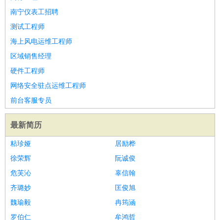
南宁仪表工招聘
测试工程师
海上风电运维工程师
区域销售经理
硬件工程师
网络安全驻点运维工程师
前台客服专员
最新简历
粘珍娅
居励桦
徐荣辉
阮诚俊
危芙沁
辜信翰
齐璐妙
匡俊旭
魏瑜毅
冉筠涵
罗伯仁
牟鸿哲