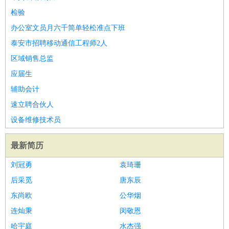
检验
办公室文员月六千简单轻松准点下班
泰安市招聘移动通信工程师2人
区域销售总监
应届生
辅助会计
速立聘合伙人
设备维修技术员
最新简历
刘冠勇
袁琦珊
后采觅
唐东辰
东尚欧
公华烟
连灿秉
闵敬恩
哈宇庭
水杰强