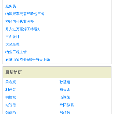
服务员
物流跟车无需经验包三餐
神经内科执业医师
月入过万招焊工待遇好
平面设计
大区经理
物业工程主管
石嘴山物流专员9千当天上岗
最新简历
蔺春妮
孙慧姗
利佳音
巍天余
明檀嫦
谈颖菡
臧智德
欧阳静霜
张倚巧
房靖硕