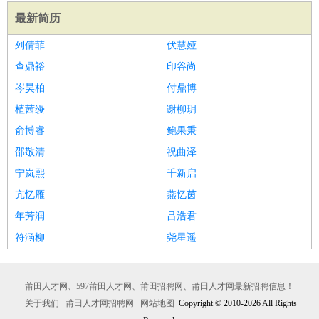
最新简历
列倩菲
伏慧娅
查鼎裕
印谷尚
岑昊柏
付鼎博
植茜缦
谢柳玥
俞博睿
鲍果秉
邵敬清
祝曲泽
宁岚熙
千新启
亢忆雁
燕忆茵
年芳润
吕浩君
符涵柳
尧星遥
莆田人才网、597莆田人才网、莆田招聘网、莆田人才网最新招聘信息！
关于我们
莆田人才网招聘网
网站地图
Copyright © 2010-2026 All Rights