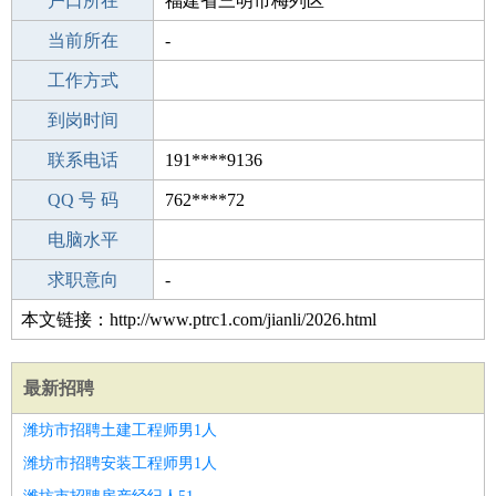
毕业学校
户口所在
专科
福建省三明市梅列区
所学专业
当前所在
-
-
工作经验
工作方式
6
驾 照
到岗时间
A照
期望月薪
联系电话
191****9136
手机号码
QQ 号 码
191****9136
762****72
微信号码
电脑水平
191****9136
外语水平
求职意向
-
本文链接：http://www.ptrc1.com/jianli/2026.html
最新招聘
潍坊市招聘土建工程师男1人
潍坊市招聘安装工程师男1人