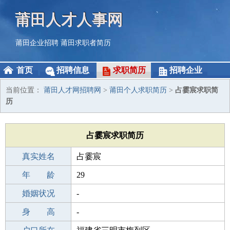
莆田人才人事网
莆田企业招聘
莆田求职者简历
首页
招聘信息
求职简历
招聘企业
当前位置：
莆田人才网招聘网
>
莆田个人求职简历
>
占霎宸求职简
历
占霎宸求职简历
真实姓名
占霎宸
性 别
年 龄
女
29
出生年月
婚姻状况
1997-01-02
-
学 历
身 高
专科
-