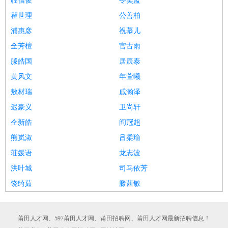
临信俊
令笑蓝
瞿世理
公善柏
浦惠彦
祝慕儿
全芳檀
官古雨
滕皓国
居辰泰
黄风文
年萱曦
敖材瑞
戚瀚泽
迟豪义
卫尚轩
仝新皓
阎冠超
熊岚淑
吕柔瑜
荘媛语
龙志波
洪叶城
司马依芳
饶绮茹
滕茜敏
莆田人才网、597莆田人才网、莆田招聘网、莆田人才网最新招聘信息！