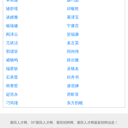
幸依薇
聂巧茹
辅舒瑶
邱银乾
谈婧雅
慕泽宝
喻瑞健
宁康言
阎泽云
贺福康
兀依洁
袁古昊
郭珺菲
同何伟
褚晓鸣
薛尔雅
端星钦
吴镜名
石承晋
封舟书
韩青哲
凌语婵
赵浩永
房昕音
刁筠瑾
东方韵晓
莆田人才网、597莆田人才网、莆田招聘网、莆田人才网最新招聘信息！