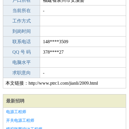
毕业学校
户口所在
绵阳师范学院成教学院
福建省泉州市安溪县
所学专业
当前所在
-
-
工作经验
工作方式
11
驾 照
到岗时间
无
期望月薪
联系电话
148****3509
手机号码
QQ 号 码
148****3509
378****27
微信号码
电脑水平
148****3509
外语水平
求职意向
-
本文链接：http://www.ptrc1.com/jianli/2009.html
最新招聘
电源工程师
开关电源工程师