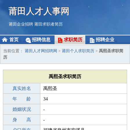
莆田人才人事网
莆田企业招聘
莆田求职者简历
首页
招聘信息
求职简历
招聘企业
当前位置：
莆田人才网招聘网
>
莆田个人求职简历
>
禹熙圣求职简
历
禹熙圣求职简历
真实姓名
禹熙圣
性 别
年 龄
男
34
出生年月
婚姻状况
1992-06-04
-
学 历
身 高
成人教育
-