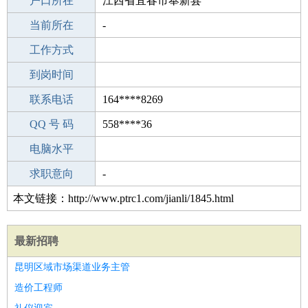
毕业学校
户口所在
长沙市新阳光室内设计培训
江西省宜春市奉新县
所学专业
当前所在
-
-
工作经验
工作方式
0
驾 照
到岗时间
A照
期望月薪
联系电话
164****8269
手机号码
QQ 号 码
164****8269
558****36
微信号码
电脑水平
164****8269
外语水平
求职意向
-
本文链接：http://www.ptrc1.com/jianli/1845.html
最新招聘
昆明区域市场渠道业务主管
造价工程师