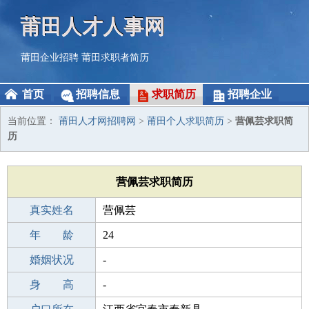
莆田人才人事网
莆田企业招聘
莆田求职者简历
首页
招聘信息
求职简历
招聘企业
当前位置：
莆田人才网招聘网
>
莆田个人求职简历
>
营佩芸求职简
历
营佩芸求职简历
真实姓名
营佩芸
性 别
年 龄
女
24
出生年月
婚姻状况
2002-02-22
-
学 历
身 高
成人教育
-