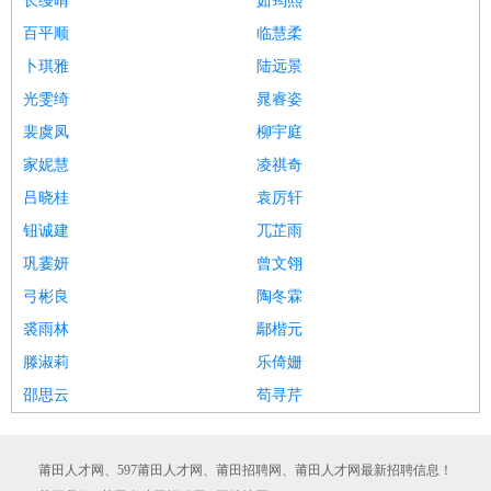
长缦晴
茹筠熙
百平顺
临慧柔
卜琪雅
陆远景
光雯绮
晁睿姿
裴虞凤
柳宇庭
家妮慧
凌祺奇
吕晓桂
袁厉轩
钮诚建
兀芷雨
巩霎妍
曾文翎
弓彬良
陶冬霖
裘雨林
鄢楷元
滕淑莉
乐倚姗
邵思云
苟寻芹
莆田人才网、597莆田人才网、莆田招聘网、莆田人才网最新招聘信息！