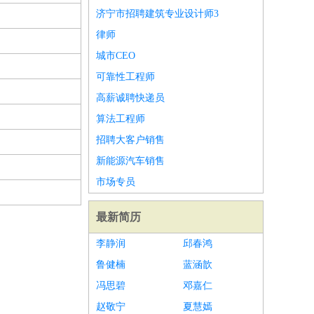
济宁市招聘建筑专业设计师3
律师
城市CEO
可靠性工程师
高薪诚聘快递员
算法工程师
招聘大客户销售
新能源汽车销售
市场专员
最新简历
李静润
邱春鸿
鲁健楠
蓝涵歆
冯思碧
邓嘉仁
赵敬宁
夏慧嫣