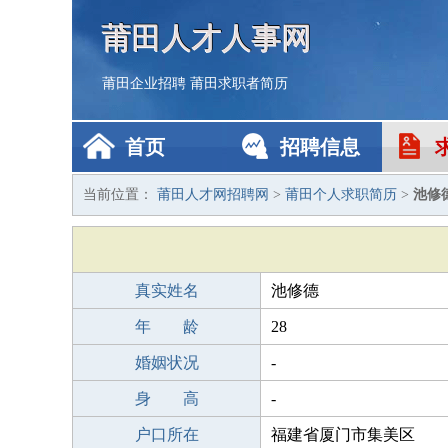
莆田人才人事网
莆田企业招聘
莆田求职者简历
首页
招聘信息
当前位置：
莆田人才网招聘网
>
莆田个人求职简历
>
池修
真实姓名
池修德
年 龄
28
婚姻状况
-
身 高
-
户口所在
福建省厦门市集美区