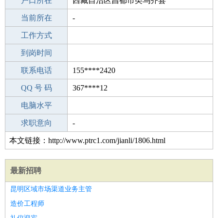
毕业学校
户口所在
中学
西藏自治区昌都市类乌齐县
所学专业
当前所在
-
-
工作经验
工作方式
21
驾 照
到岗时间
B照
期望月薪
联系电话
155****2420
手机号码
QQ 号 码
155****2420
367****12
微信号码
电脑水平
155****2420
外语水平
求职意向
-
本文链接：http://www.ptrc1.com/jianli/1806.html
最新招聘
昆明区域市场渠道业务主管
造价工程师