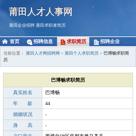
莆田人才人事网
莆田企业招聘
莆田求职者简历
首页
招聘信息
求职简历
招聘企业
当前位置：
莆田人才网招聘网
>
莆田个人求职简历
>
巴博畅求职简
历
巴博畅求职简历
真实姓名
巴博畅
性 别
年 龄
男
44
出生年月
婚姻状况
1982-06-05
-
学 历
身 高
中学
-