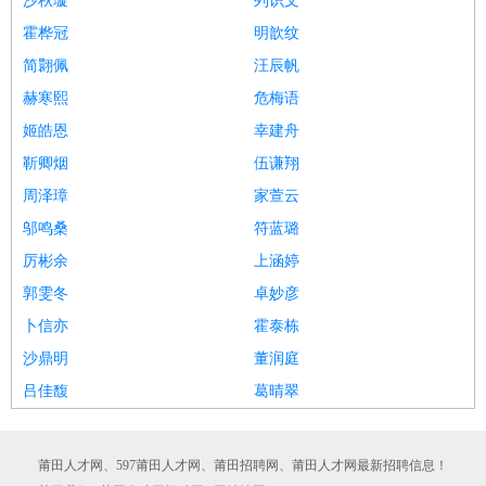
沙秋璇
列识文
霍桦冠
明歆纹
简翾佩
汪辰帆
赫寒熙
危梅语
姬皓恩
幸建舟
靳卿烟
伍谦翔
周泽璋
家萱云
邬鸣桑
符蓝璐
厉彬余
上涵婷
郭雯冬
卓妙彦
卜信亦
霍泰栋
沙鼎明
董润庭
吕佳馥
葛晴翠
莆田人才网、597莆田人才网、莆田招聘网、莆田人才网最新招聘信息！