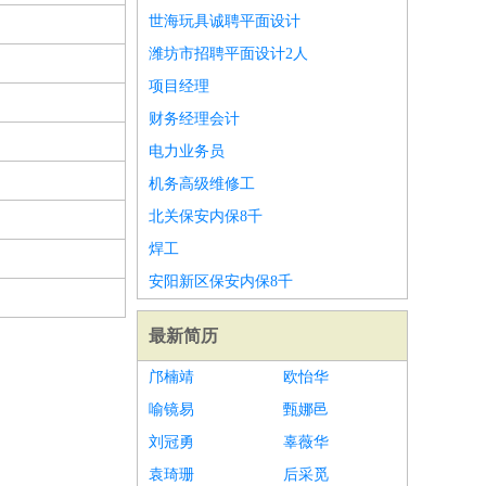
世海玩具诚聘平面设计
潍坊市招聘平面设计2人
项目经理
财务经理会计
电力业务员
机务高级维修工
北关保安内保8千
焊工
安阳新区保安内保8千
最新简历
邝楠靖
欧怡华
喻镜易
甄娜邑
刘冠勇
辜薇华
袁琦珊
后采觅