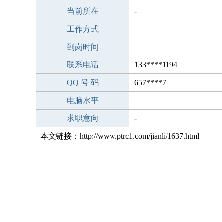
当前所在
-
工作方式
到岗时间
联系电话
133****1194
QQ 号 码
657****7
电脑水平
求职意向
-
本文链接：http://www.ptrc1.com/jianli/1637.html