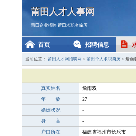
莆田人才人事网
莆田企业招聘
莆田求职者简历
首页
招聘信息
当前位置：
莆田人才网招聘网
>
莆田个人求职简历
>
詹雨
真实姓名
詹雨双
年 龄
27
婚姻状况
-
身 高
-
户口所在
福建省福州市长乐市