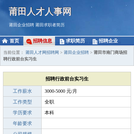
莆田人才人事网
莆田企业招聘
莆田求职者简历
首页
招聘信息
求职简历
招聘企业
当前位置：
莆田人才网招聘网
>
莆田企业招聘
>
莆田市南门商场招
聘行政前台实习生
招聘行政前台实习生
工作薪水
3000-5000 元/月
招聘人数
工作类型
若干
全职
性别要求
学历要求
-
本科
工作经验
年龄要求
1年以下