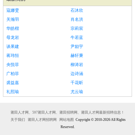
寇娜雯
石沐欣
关瀚羽
肖名洪
华皓楷
宗莉宸
母龙岩
牛若蓝
谈果建
尹励宇
蒋玮恒
赫轩秉
央悦菲
柳涛岩
广柏菲
边诗涵
裘益嘉
千花昕
礼熙瑜
尤云瑜
莆田人才网、597莆田人才网、莆田招聘网、莆田人才网最新招聘信息！
关于我们
莆田人才网招聘网
网站地图
Copyright © 2010-2026 All Rights
Reserved.