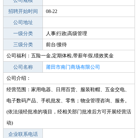
工作地点
公司规模
莆田荔城区
招聘开始时间
公司电话
08-22
招聘结束时间
公司地址
2021-10-22
一级分类
人事|行政|高级管理
二级分类
三级分类
人事/行政
前台/接待
公司福利：五险一金,定期体检,带薪年假,绩效奖金
其他行业
公司名称
莆田市南门商场有限公司
公司介绍：
公司类型
有限责任公司(自然人投资或控股)
经营范围：家用电器、日用百货、服装鞋帽、五金交电、
电子数码产品、手机批发、零售；物业管理咨询、服务。
(依法须经批准的项目，经相关部门批准后方可开展经营活
动)
企业联系电话