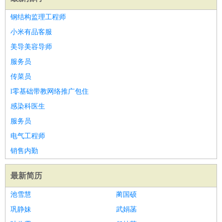
钢结构监理工程师
小米有品客服
美导美容导师
服务员
传菜员
l零基础带教网络推广包住
感染科医生
服务员
电气工程师
销售内勤
最新简历
池雪慧
蔺国硕
巩静妹
武娟菡