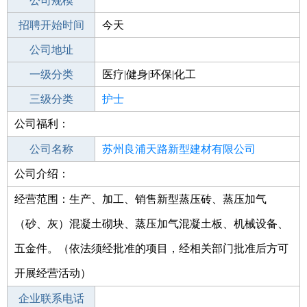
工作地点
公司规模
莆田秀屿区
招聘开始时间
公司电话
今天
招聘结束时间
公司地址
2022-01-01
一级分类
医疗|健身|环保|化工
二级分类
三级分类
医疗/护理
护士
公司福利：
其他行业
制药/生物工程/医护
公司名称
苏州良浦天路新型建材有限公司
公司介绍：
公司类型
有限责任公司(自然人投资或控股的法人
独资)
经营范围：生产、加工、销售新型蒸压砖、蒸压加气
（砂、灰）混凝土砌块、蒸压加气混凝土板、机械设备、
五金件。（依法须经批准的项目，经相关部门批准后方可
开展经营活动）
企业联系电话