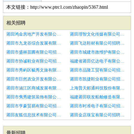
本文链接：http://www.ptrc1.com/zhaopin/5367.html
相关招聘
莆田鸿金房地产开发有限公司招聘整形护士
莆田理智文化传媒有限公司招聘济南市招聘手术室护士3
莆田市九龙谷综合发展有限公司招聘护士
莆田飞达鞋材有限公司招聘护士
莆田市盛林苗圃有限公司招聘护士长
莆田市城建市政维护有限公司招聘护士
莆田市协诚鞋业有限公司招聘急诊外科医生
福建省莆田亿达电子有限公司招聘护士
莆田市秀屿区毓秀文旅有限公司招聘口腔护士
莆田市品隆工贸有限公司招聘口腔护士
莆田市巨然农业开发有限公司招聘护士长
莆田市凯捷鞋业有限公司招聘护士
莆田市涵江区商城发展有限公司招聘护士
上海普天邮通科技股份有限公司招聘手术室护士
莆田市隽秀建筑装饰有限公司招聘护士,口腔护士
福建莆田联发船舶修造有限公司招聘护士长
莆田市亨豪贸易有限公司招聘护士
莆田市时准电子有限公司招聘口腔护士
莆田友狐信息技术有限公司招聘口腔护士
莆田金店珠宝有限公司招聘护士,护士长
最新招聘