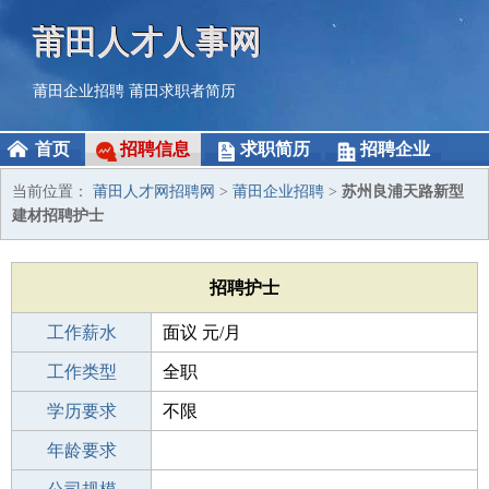
莆田人才人事网
莆田企业招聘
莆田求职者简历
首页
招聘信息
求职简历
招聘企业
当前位置：
莆田人才网招聘网
>
莆田企业招聘
>
苏州良浦天路新型
建材招聘护士
招聘护士
工作薪水
面议 元/月
招聘人数
工作类型
1人
全职
性别要求
学历要求
-
不限
工作经验
年龄要求
不限