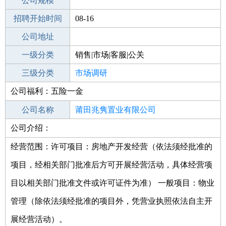
工作地点
公司规模
莆田仙游县
招聘开始时间
公司电话
08-16
招聘结束时间
公司地址
2021-09-20
一级分类
销售|市场|客服|公关
二级分类
三级分类
市场
市场调研
公司福利：五险一金
其他行业
公司名称
莆田兆隽置业有限公司
公司介绍：
公司类型
其他有限责任公司
经营范围：许可项目：房地产开发经营（依法须经批准的
项目，经相关部门批准后方可开展经营活动，具体经营项
目以相关部门批准文件或许可证件为准） 一般项目：物业
管理（除依法须经批准的项目外，凭营业执照依法自主开
展经营活动）。