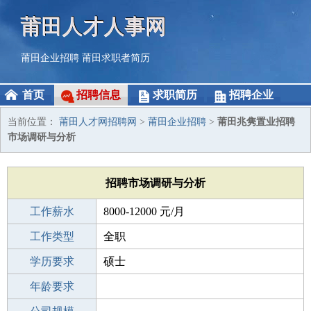
莆田人才人事网
莆田企业招聘
莆田求职者简历
首页
招聘信息
求职简历
招聘企业
当前位置：
莆田人才网招聘网
>
莆田企业招聘
>
莆田兆隽置业招聘
市场调研与分析
招聘市场调研与分析
工作薪水
8000-12000 元/月
招聘人数
工作类型
1人
全职
性别要求
学历要求
-
硕士
工作经验
年龄要求
3-5年