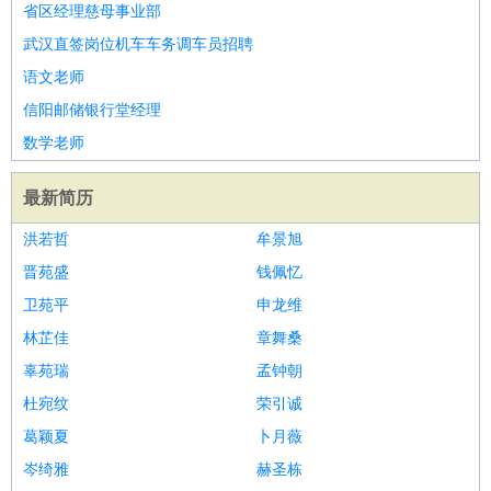
省区经理慈母事业部
武汉直签岗位机车车务调车员招聘
语文老师
信阳邮储银行堂经理
数学老师
最新简历
洪若哲
牟景旭
晋苑盛
钱佩忆
卫苑平
申龙维
林芷佳
章舞桑
辜苑瑞
孟钟朝
杜宛纹
荣引诚
葛颖夏
卜月薇
岑绮雅
赫圣栋