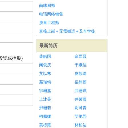
卤味厨师
电话网络销售
质量工程师
直接上岗＋无需搬运＋叉车学徒
最新简历
裴皓国
佘西晋
投资或控股)
闻俊庆
于娥佳
艾以寒
皮歆瑜
聂瑞锦
岳静莲
宗珊嘉
共珊琪
上沐芙
井茵薇
邢珊若
尉可青
柯佩娜
艾艳熙
莫棕耀
林柏达