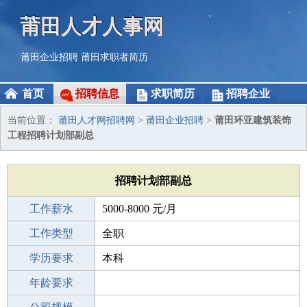
莆田人才人事网
莆田企业招聘
莆田求职者简历
首页
招聘信息
求职简历
招聘企业
当前位置：
莆田人才网招聘网
>
莆田企业招聘
>
莆田环亚建筑装饰
工程招聘计划部副总
招聘计划部副总
工作薪水
5000-8000 元/月
招聘人数
工作类型
1人
全职
性别要求
学历要求
-
本科
工作经验
年龄要求
3-5年