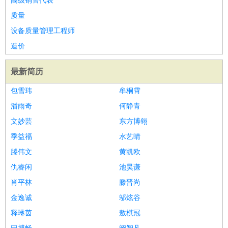
高级销售代表
质量
设备质量管理工程师
造价
最新简历
包雪玮
牟桐霄
潘雨奇
何静青
文妙芸
东方博翎
季益福
水艺晴
滕伟文
黄凯欧
仇睿闲
池昊谦
肖平林
滕晋尚
金逸诚
邬炫谷
释琳茵
敖棋冠