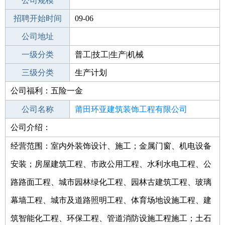
工作地点
公司规模
莆田城厢区
招聘开始时间
公司电话
09-06
招聘结束时间
公司地址
2021-10-06
一级分类
普工|技工|生产|机械
二级分类
三级分类
生产/研发
生产计划
公司福利：五险一金
其他行业
公司名称
莆田环亚建筑装饰工程有限公司
公司介绍：
公司类型
有限责任公司(自然人独资)
经营范围：室内外装饰设计、施工；金属门窗、机电设备
安装；房屋建筑工程、市政公用工程、水利水电工程、公
路路面工程、城市园林绿化工程、园林古建筑工程、玻璃
幕墙工程、城市及道路照明工程、体育场地设施工程、建
筑智能化工程、环保工程、管道消防设施工程施工；土石