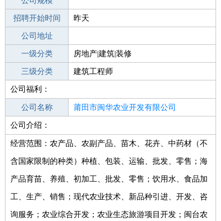
工作地点
公司规模
莆田秀屿区
招聘开始时间
公司电话
昨天
招聘结束时间
公司地址
2021-10-15
一级分类
房地产|建筑|装修
二级分类
三级分类
建筑/装修
建筑工程师
公司福利：
其他行业
公司名称
莆田市闽华农业开发有限公司
公司介绍：
公司类型
有限责任公司(自然人投资或控股)
经营范围：农产品、农副产品、苗木、花卉、中药材（不
含国家限制的种类）种植、包装、运输、批发、零售；海
产品育苗、养殖、初加工、批发、零售；饮用水、食品加
工、生产、销售；现代农业技术、新品种引进、开发、咨
询服务；农业综合开发；农业生态旅游项目开发；闽台农