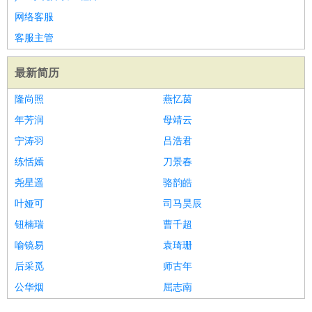
网络客服
客服主管
最新简历
隆尚照
燕忆茵
年芳润
母靖云
宁涛羽
吕浩君
练恬嫣
刀景春
尧星遥
骆韵皓
叶娅可
司马昊辰
钮楠瑞
曹千超
喻镜易
袁琦珊
后采觅
师古年
公华烟
屈志南