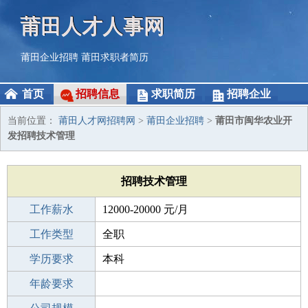
莆田人才人事网
莆田企业招聘
莆田求职者简历
首页
招聘信息
求职简历
招聘企业
当前位置：
莆田人才网招聘网
>
莆田企业招聘
>
莆田市闽华农业开
发招聘技术管理
招聘技术管理
工作薪水
12000-20000 元/月
招聘人数
工作类型
1人
全职
性别要求
学历要求
-
本科
工作经验
年龄要求
3-5年