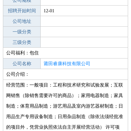
工作地点
公司规模
莆田城厢区
招聘开始时间
公司电话
12-01
招聘结束时间
公司地址
2021-12-31
一级分类
二级分类
三级分类
公司福利：包住
其他行业
互联网
公司名称
莆田睿康科技有限公司
公司介绍：
公司类型
有限责任公司(自然人投资或控股的法人
独资)
经营范围：一般项目：工程和技术研究和试验发展；互联
网销售（除销售需要许可的商品）；家用电器制造；家具
制造；体育用品制造；游艺用品及室内游艺器材制造；日
用品生产专用设备制造；日用杂品制造（除依法须经批准
的项目外，凭营业执照依法自主开展经营活动） 许可项