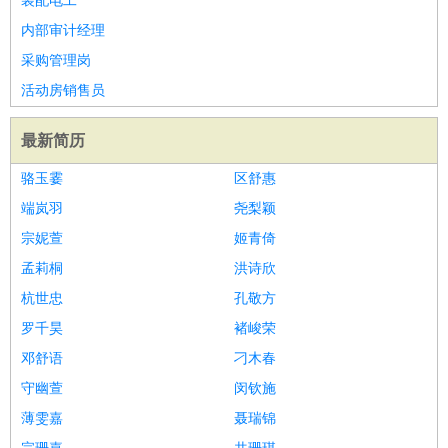
装配电工
内部审计经理
采购管理岗
活动房销售员
最新简历
骆玉霎
区舒惠
端岚羽
尧梨颖
宗妮萱
姬青倚
孟莉桐
洪诗欣
杭世忠
孔敬方
罗千昊
褚峻荣
邓舒语
刁木春
守幽萱
闵钦施
薄雯嘉
聂瑞锦