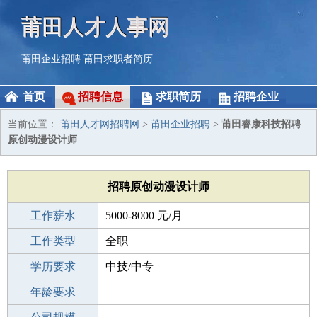
莆田人才人事网
莆田企业招聘
莆田求职者简历
首页
招聘信息
求职简历
招聘企业
当前位置：
莆田人才网招聘网
>
莆田企业招聘
>
莆田睿康科技招聘
原创动漫设计师
招聘原创动漫设计师
工作薪水
5000-8000 元/月
招聘人数
工作类型
10人
全职
性别要求
学历要求
-
中技/中专
工作经验
年龄要求
1-3年