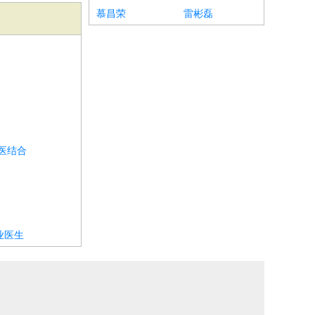
慕昌荣
雷彬磊
医结合
业医生