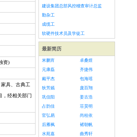
建设集团总部风控稽查审计总监
勤杂工
成缆工
软硬件技术员及学徒工
最新简历
米鹏宵
卓桑煜
独资)
元康磊
齐捷伟
戴平杰
包海瑶
、家具、古典工
狄芳嫣
庞百翔
目，经相关部门
巩信阳
姜古浩
占韵佳
荘昊明
官弘易
尚桂依
后雁枫
褚朝帆
水苑嘉
曲秀轩