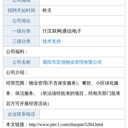
工作地点
公司规模
莆田涵江区
招聘开始时间
公司电话
昨天
招聘结束时间
公司地址
2022-02-12
一级分类
IT|互联网|通信|电子
二级分类
三级分类
技术开发
技术支持
公司福利：
其他行业
电力工程
公司名称
莆田市宏强物业管理有限公司
公司介绍：
公司类型
有限责任公司(自然人投资或控股)
经营范围：物业管理(不含保安服务)、餐饮、小区绿化服
务、保洁服务。（依法须经批准的项目，经相关部门批准
后方可开展经营活动）
企业联系电话
本文链接：http://www.ptrc1.com/zhaopin/5284.html