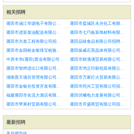
相关招聘
莆田市涵江华源电子有限公司招聘赣州
莆田市荔城区永兴化工有限公司招聘售后技术支持工程师
莆田市进富柴油配送有限公司招聘技术支持工程师
莆田市七巧板装饰材料有限公司招聘技术支持
莆田市兴发工程有限公司招聘技术支持工程师
莆田品味食品有限公司招聘机械设计师
莆田市金国检金银珠宝检验检测中心有限公司招聘BIM工程师
莆田振威石英晶体有限公司招聘机电设计主管
中房丰华(莆田)置业有限公司招聘技术支持顾问
莆田市财满满贸易有限公司招聘售后技术支持
莆田市智烨进出口有限公司招聘解决方案工程师
莆田市鸿立印刷包装有限公司招聘LED工程技术员
湖南普天项目管理有限公司招聘技术支持
莆田市万家灯火贸易有限公司招聘技术支持工程师
莆田市金银谷投资开发有限公司招聘园林设计经理主管
莆田市同兴工贸有限公司招聘IT技术支持维护售后工程师
福建莆田市名流大酒店有限公司招聘济宁市招聘技术支持
莆田伏曦电力发展有限公司招聘电源工程师
莆田市苹果村贸易有限公司招聘TV
莆田市开盛商贸有限公司招聘电子电源工程师
最新招聘
美容师学徒