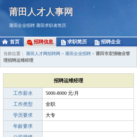
莆田人才人事网
莆田企业招聘
莆田求职者简历
首页
招聘信息
求职简历
招聘企业
当前位置：
莆田人才网招聘网
>
莆田企业招聘
>
莆田市宏强物业管
理招聘运维经理
招聘运维经理
工作薪水
5000-8000 元/月
招聘人数
工作类型
1人
全职
性别要求
学历要求
-
大专
工作经验
年龄要求
5-10年