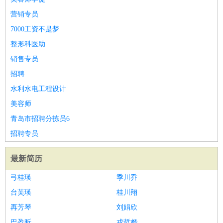
营销专员
7000工资不是梦
整形科医助
销售专员
招聘
水利水电工程设计
美容师
青岛市招聘分拣员6
招聘专员
最新简历
弓桂瑛
季川乔
台芙瑛
桂川翔
再芳琴
刘娟欣
巴盈昕
戎哲桦