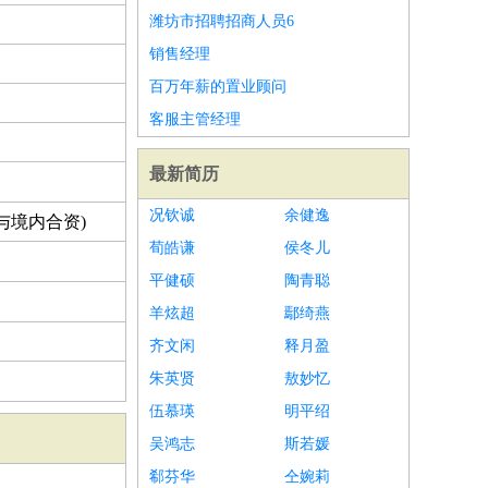
潍坊市招聘招商人员6
销售经理
百万年薪的置业顾问
客服主管经理
最新简历
况钦诚
余健逸
与境内合资)
荀皓谦
侯冬儿
平健硕
陶青聪
羊炫超
鄢绮燕
齐文闲
释月盈
朱英贤
敖妙忆
伍慕瑛
明平绍
吴鸿志
斯若媛
郗芬华
仝婉莉