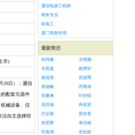
通信电源工程师
商务专员
机电工
厦门商务经理
最新简历
桂玮健
冷艳璐
上市)
水苑嘉
曲秀轩
慕昌荣
百娟莺
月20日）；通信
查烟榆
丙青靖
关的配套元器件
管桑琳
叶轩陌
、机械设备、仪
屈芬缦
冉若贤
巴识善
晋依萱
依法自主选择经
徐荣辉
辜信翰
匡俊旭
史松皓