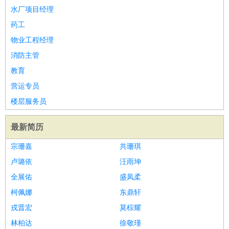
水厂项目经理
药工
物业工程经理
消防主管
教育
营运专员
楼层服务员
最新简历
宗珊嘉
共珊琪
卢璐依
汪雨坤
全展佑
盛凤柔
柯佩娜
东鼎轩
戎晋宏
莫棕耀
林柏达
徐敬瑾