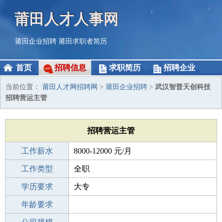
莆田人才人事网
莆田企业招聘
莆田求职者简历
首页
招聘信息
求职简历
招聘企业
当前位置：
莆田人才网招聘网
>
莆田企业招聘
>
武汉智普天创科技
招聘营运主管
招聘营运主管
工作薪水
8000-12000 元/月
招聘人数
工作类型
1人
全职
性别要求
学历要求
-
大专
工作经验
年龄要求
3-5年