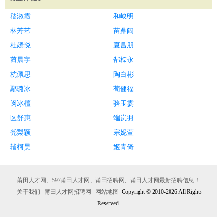
嵇淑霞
和峻明
林芳艺
苗鼎阔
杜嫣悦
夏昌朋
蔺晨宇
郜棕永
杭佩思
陶白彬
鄢璐冰
荀健福
闵冰檀
骆玉霎
区舒惠
端岚羽
尧梨颖
宗妮萱
辅柯昊
姬青倚
莆田人才网、597莆田人才网、莆田招聘网、莆田人才网最新招聘信息！
关于我们
莆田人才网招聘网
网站地图
Copyright © 2010-2026 All Rights
Reserved.