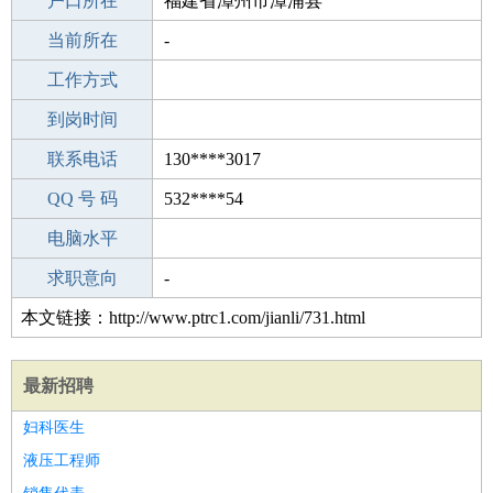
毕业学校
户口所在
专科
福建省漳州市漳浦县
所学专业
当前所在
-
-
工作经验
工作方式
23
驾 照
到岗时间
C照
期望月薪
联系电话
130****3017
手机号码
QQ 号 码
130****3017
532****54
微信号码
电脑水平
130****3017
外语水平
求职意向
-
本文链接：http://www.ptrc1.com/jianli/731.html
最新招聘
妇科医生
液压工程师