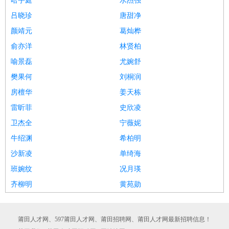
哈宇庭
水杰强
吕晓珍
唐甜净
颜靖元
葛灿桦
俞亦洋
林贤柏
喻景磊
尤婉舒
樊果何
刘桐润
房檀华
姜天栋
雷昕菲
史欣凌
卫杰全
宁薇妮
牛绍渊
希柏明
沙新凌
单绮海
班婉纹
况月瑛
齐柳明
黄苑勋
莆田人才网、597莆田人才网、莆田招聘网、莆田人才网最新招聘信息！