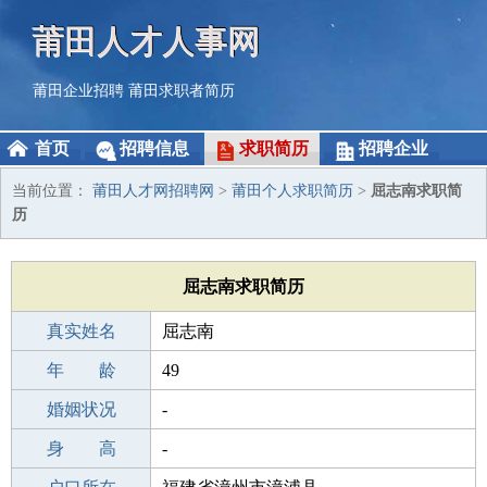
莆田人才人事网
莆田企业招聘
莆田求职者简历
首页
招聘信息
求职简历
招聘企业
当前位置：
莆田人才网招聘网
>
莆田个人求职简历
>
屈志南求职简
历
屈志南求职简历
真实姓名
屈志南
性 别
年 龄
男
49
出生年月
婚姻状况
1977-04-03
-
学 历
身 高
专科
-