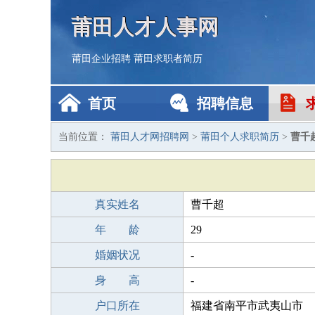
莆田人才人事网
莆田企业招聘
莆田求职者简历
首页
招聘信息
当前位置：
莆田人才网招聘网
>
莆田个人求职简历
>
曹千
真实姓名
曹千超
年 龄
29
婚姻状况
-
身 高
-
户口所在
福建省南平市武夷山市