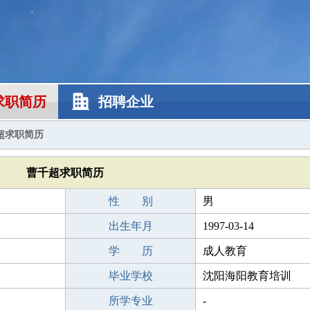
求职简历
招聘企业
超求职简历
曹千超求职简历
性 别
男
出生年月
1997-03-14
学 历
成人教育
毕业学校
沈阳海阳教育培训
所学专业
-