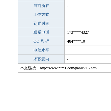
当前所在
-
工作方式
到岗时间
联系电话
173****4327
QQ 号 码
484****10
电脑水平
求职意向
-
本文链接：http://www.ptrc1.com/jianli/715.html