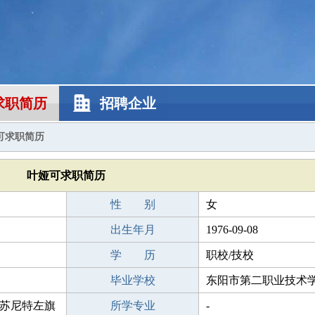
求职简历
招聘企业
可求职简历
叶娅可求职简历
性 别
女
出生年月
1976-09-08
学 历
职校/技校
毕业学校
东阳市第二职业技术
苏尼特左旗
所学专业
-