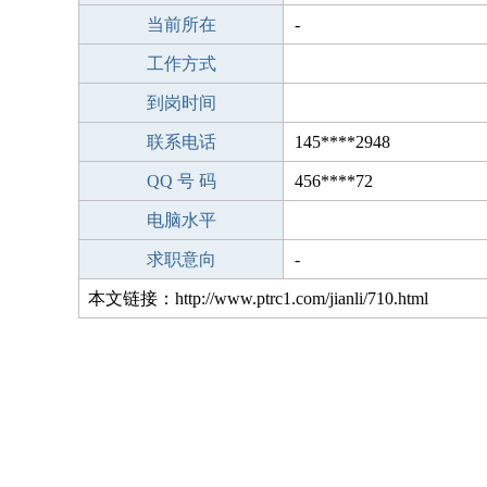
当前所在
-
工作方式
到岗时间
联系电话
145****2948
QQ 号 码
456****72
电脑水平
求职意向
-
本文链接：http://www.ptrc1.com/jianli/710.html