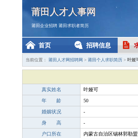
莆田人才人事网
莆田企业招聘
莆田求职者简历
首页
招聘信息
当前位置：
莆田人才网招聘网
>
莆田个人求职简历
>
叶娅
真实姓名
叶娅可
年 龄
50
婚姻状况
-
身 高
-
户口所在
内蒙古自治区锡林郭勒盟