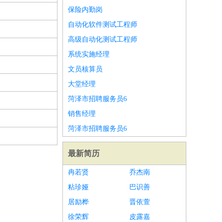
保险内勤岗
自动化软件测试工程师
高级自动化测试工程师
系统实施经理
文员核算员
大堂经理
菏泽市招聘服务员6
销售经理
菏泽市招聘服务员6
最新简历
冉若贤
乔杰南
粘珍娅
巴识善
居励桦
晋依萱
徐荣辉
皮露嘉