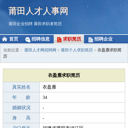
莆田人才人事网
莆田企业招聘
莆田求职者简历
首页
招聘信息
求职简历
招聘企业
当前位置：
莆田人才网招聘网
>
莆田个人求职简历
>
衣盈雁求职简
历
衣盈雁求职简历
真实姓名
衣盈雁
性 别
年 龄
女
34
出生年月
婚姻状况
1992-05-26
-
学 历
身 高
高中
-