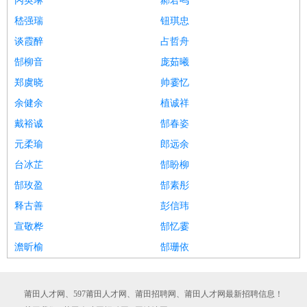
丙英琳
郝君鸣
嵇强瑞
钮琪忠
谈霞醉
占哲舟
郜柳音
庞茹曦
郑虞晓
帅霎忆
余健余
植诚祥
戴裕诚
郜春姿
元柔瑜
郎远余
台冰芷
郜盼柳
郜玫盈
郜素彤
释古善
彭信玮
宣敬桦
郜忆霎
澹昕榆
郜珊依
莆田人才网、597莆田人才网、莆田招聘网、莆田人才网最新招聘信息！