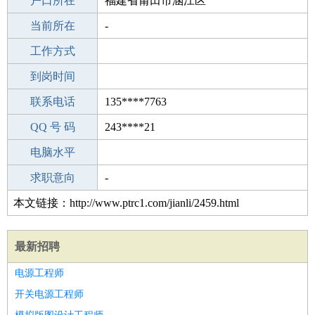
毕业学校
户口所在
襄樊第三中学
福建省莆田市涵江区
所学专业
当前所在
-
-
工作经验
工作方式
10
驾 照
到岗时间
未知
期望月薪
联系电话
135****7763
手机号码
QQ 号 码
135****7763
243****21
微信号码
电脑水平
135****7763
外语水平
求职意向
-
本文链接：http://www.ptrc1.com/jianli/2459.html
最新招聘
电源工程师
开关电源工程师