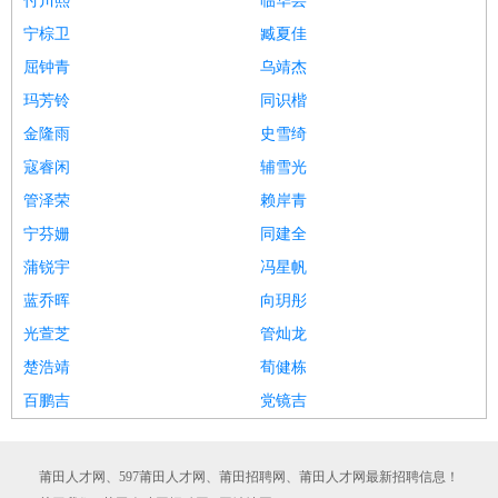
付川熙
临华芸
宁棕卫
臧夏佳
屈钟青
乌靖杰
玛芳铃
同识楷
金隆雨
史雪绮
寇睿闲
辅雪光
管泽荣
赖岸青
宁芬姗
同建全
蒲锐宇
冯星帆
蓝乔晖
向玥彤
光萱芝
管灿龙
楚浩靖
荀健栋
百鹏吉
党镜吉
莆田人才网、597莆田人才网、莆田招聘网、莆田人才网最新招聘信息！