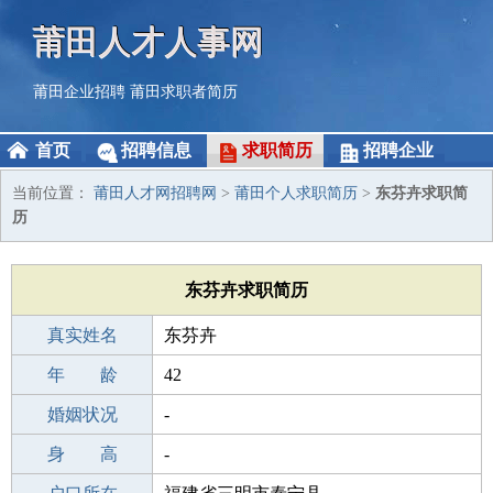
莆田人才人事网
莆田企业招聘
莆田求职者简历
首页
招聘信息
求职简历
招聘企业
当前位置：
莆田人才网招聘网
>
莆田个人求职简历
>
东芬卉求职简
历
东芬卉求职简历
真实姓名
东芬卉
性 别
年 龄
女
42
出生年月
婚姻状况
1984-05-07
-
学 历
身 高
高中
-