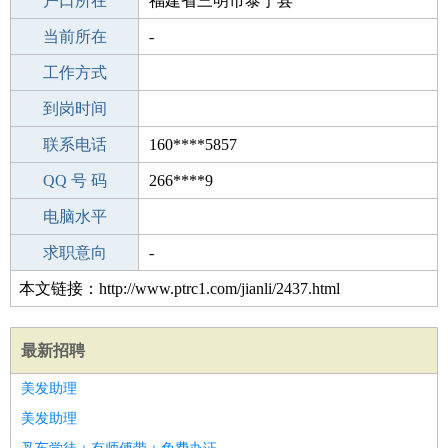
毕业学校
户口所在
三明槐南中学
福建省三明市泰宁县
所学专业
当前所在
-
-
工作经验
工作方式
20
驾 照
到岗时间
C照
期望月薪
联系电话
160****5857
手机号码
QQ 号 码
160****5857
266****9
微信号码
电脑水平
160****5857
外语水平
求职意向
-
本文链接：http://www.ptrc1.com/jianli/2437.html
最新招聘
美发助理
美发助理