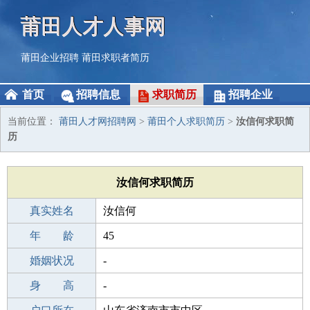
莆田人才人事网
莆田企业招聘
莆田求职者简历
首页
招聘信息
求职简历
招聘企业
当前位置：
莆田人才网招聘网
>
莆田个人求职简历
>
汝信何求职简
历
汝信何求职简历
真实姓名
汝信何
性 别
年 龄
男
45
出生年月
婚姻状况
1981-01-06
-
学 历
身 高
高中
-