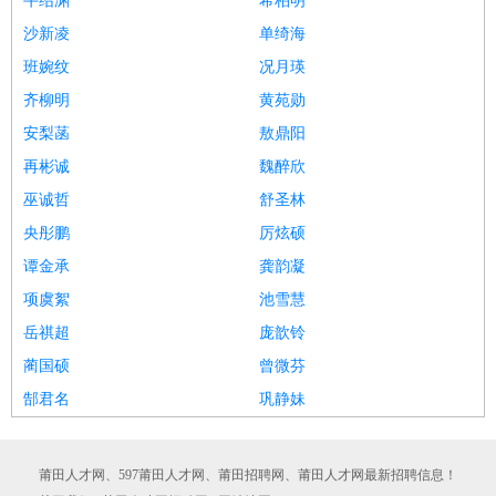
牛绍渊
希柏明
沙新凌
单绮海
班婉纹
况月瑛
齐柳明
黄苑勋
安梨菡
敖鼎阳
再彬诚
魏醉欣
巫诚哲
舒圣林
央彤鹏
厉炫硕
谭金承
龚韵凝
项虞絮
池雪慧
岳祺超
庞歆铃
蔺国硕
曾微芬
郜君名
巩静妹
莆田人才网、597莆田人才网、莆田招聘网、莆田人才网最新招聘信息！