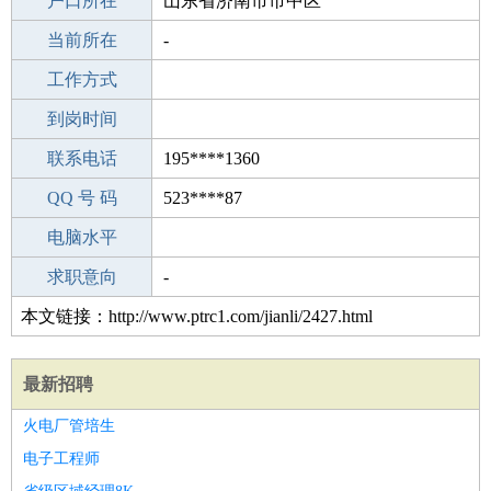
毕业学校
户口所在
永城乡官庄中学
山东省济南市市中区
所学专业
当前所在
-
-
工作经验
工作方式
21
驾 照
到岗时间
C照
期望月薪
联系电话
195****1360
手机号码
QQ 号 码
195****1360
523****87
微信号码
电脑水平
195****1360
外语水平
求职意向
-
本文链接：http://www.ptrc1.com/jianli/2427.html
最新招聘
火电厂管培生
电子工程师