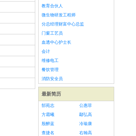
教育合伙人
微生物研发工程师
分总经理财富中心总监
门窗工艺员
血透中心护士长
会计
维修电工
餐饮管理
消防安全员
最新简历
郜苑志
公惠菲
方霜曦
鄢弘高
殷醉蓝
冷瑜康
查捷名
右翰高