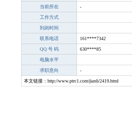
当前所在
-
工作方式
到岗时间
联系电话
161****7342
QQ 号 码
630****85
电脑水平
求职意向
-
本文链接：http://www.ptrc1.com/jianli/2419.html