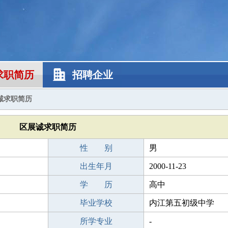
求职简历
招聘企业
诚求职简历
区展诚求职简历
性 别
男
出生年月
2000-11-23
学 历
高中
毕业学校
内江第五初级中学
所学专业
-